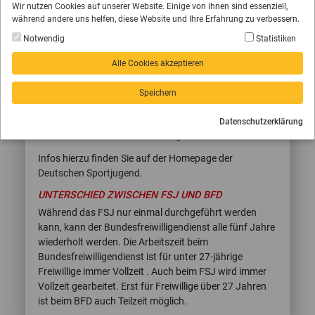
Alle Sportvereine und Sportverbände können sich als
Wir nutzen Cookies auf unserer Website. Einige von ihnen sind essenziell,
Einsatzstelle anerkennen lassen. Interessierte
während andere uns helfen, diese Website und Ihre Erfahrung zu verbessern.
Sportvereine lassen sich beim Bundesamt für Familie
Notwendig
Statistiken
und zivilgesellschaftliche Aufgaben offiziell
anerkennen. Dabei unterstützt sie der Träger, der für
Alle Cookies akzeptieren
die Einsatzstelle Verwaltungs- und Bildungsaufgaben
übernimmt. Voraussetzung ist, dass die Tätigkeiten
Speichern
arbeitsmarktneutral sind; das heißt: Die Freiwilligen
ersetzen keine hauptamtlichen Kräfte, sondern leisten
Datenschutzerklärung
unterstützende, zusätzliche Aufgaben.
Infos hierzu finden Sie auf der Homepage der
Deutschen Sportjugend
.
UNTERSCHIED ZWISCHEN FSJ UND BFD
Während das FSJ nur einmal durchgeführt werden
kann, kann der Bundesfreiwilligendienst alle fünf Jahre
wiederholt werden. Die Arbeitszeit beim
Bundesfreiwilligendienst ist für unter 27-jährige
Freiwillige immer Vollzeit . Auch beim FSJ wird immer
Vollzeit gearbeitet. Erst für Freiwillige über 27 Jahren
ist beim BFD auch Teilzeit möglich.