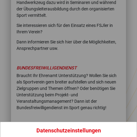
Handwerkzeug dazu wird in Seminaren und während
der Übungsleiterausbildung durch den organisierten
Sport vermittelt.
Sie interessieren sich für den Einsatz eines FSJler in
Ihrem Verein?
Dann informieren Sie sich
hier
über die Möglichkeiten,
Ansprechpartner usw.
BUNDESFREIWILLIGENDIENST
Braucht Ihr Ehrenamt Unterstützung? Wollen Sie sich
als Sportverein gern breiter aufstellen und sich neuen
Zielgruppen und Themen öffnen? Oder benötigen Sie
Unterstützung beim Projekt- und
Veranstaltungsmanagement? Dann ist der
Bundesfreiwilligendienst im Sport genau richtig!
Anerkennung als Einsatzstelle
Datenschutzeinstellungen